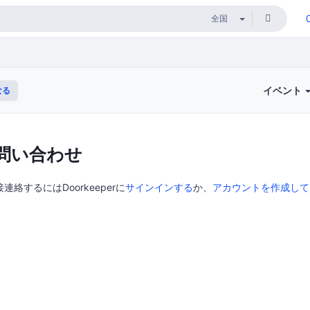
イベント
なる
問い合わせ
接連絡するにはDoorkeeperに
サインインする
か、
アカウントを作成して